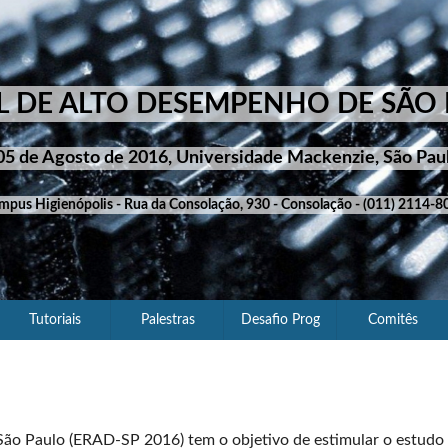
L DE ALTO DESEMPENHO DE SÃO 
05 de Agosto de 2016, Universidade Mackenzie, São Paul
mpus Higienópolis - Rua da Consolação, 930 - Consolação - (011) 2114-80
Tutoriais
Palestras
Desafio Prog
Comitês
ão Paulo (ERAD-SP 2016) tem o objetivo de estimular o estudo e