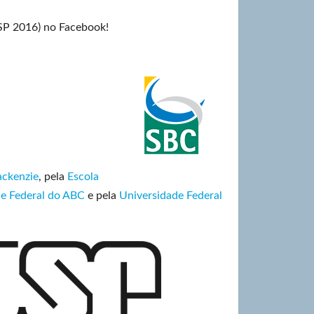
SP 2016) no Facebook!
ackenzie
, pela
Escola
e Federal do ABC
e pela
Universidade Federal